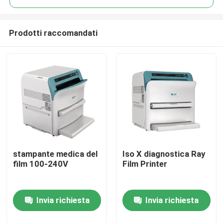
Prodotti raccomandati
stampante medica del
Iso X diagnostica Ray
Casa
film 100-240V
Film Printer
Prodotti
Invia richiesta
Invia richiesta
Chi siamo