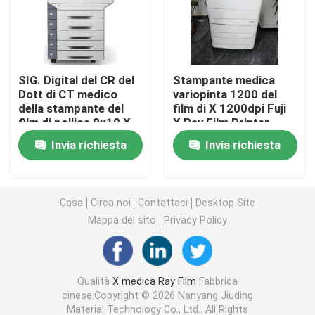
Laser X Ray Film
SIG. Digital del CR del
Stampante medica
Film asciutto medico
Dott di CT medico
variopinta 1200 del
della stampante del
film di X 1200dpi Fuji
film di pollice 8x10 X
X Ray Film Printer
Lastra radioscopica dell'ANIMALE DOMESTICO
Ray Machine Printer
Invia richiesta
Invia richiesta
Film della matrice per serigrafia
Casa
Circa noi
Contattaci
Desktop Site
carta della foto del rc
Mappa del sito
Privacy Policy
Film del trasferimento di calore
Qualità
X medica Ray Film
Fabbrica
cinese.Copyright © 2026 Nanyang Jiuding
film termico medico
Material Technology Co., Ltd.. All Rights