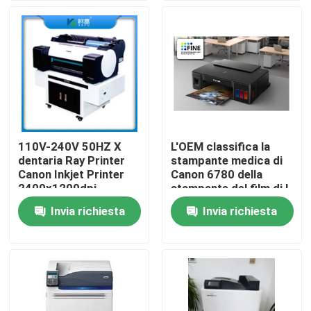
Fatory Tour
Controllo di qualità
Contattaci
110V-240V 50HZ X
L'OEM classifica la
dentaria Ray Printer
stampante medica di
notizie
Canon Inkjet Printer
Canon 6780 della
2400x1200dpi
stampante del film di I
14×51in
Invia richiesta
Invia richiesta
Tutti i casi
X medica Ray Film
Getto di inchiostro X Ray Film