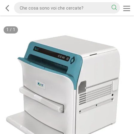
1
/
1