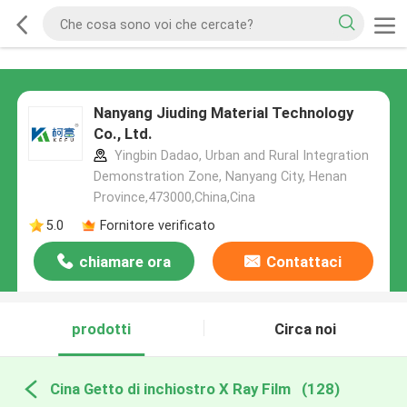
Nanyang Jiuding Material Technology
Co., Ltd.
Yingbin Dadao, Urban and Rural Integration
Demonstration Zone, Nanyang City, Henan
Province,473000,China,Cina
5.0
Fornitore verificato
chiamare ora
Contattaci
prodotti
Circa noi
Cina Getto di inchiostro X Ray Film
(128)