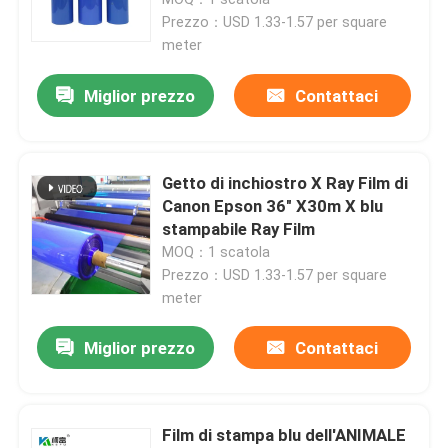
d'acqua del pigmento della
Prezzo：USD 1.33-1.57 per square
tintura
meter
Miglior prezzo
Contattaci
Getto di inchiostro X Ray Film di
Canon Epson 36" X30m X blu
stampabile Ray Film
MOQ：1 scatola
Prezzo：USD 1.33-1.57 per square
meter
Casa
Miglior prezzo
Contattaci
Prodotti
Film di stampa blu dell'ANIMALE
Chi siamo