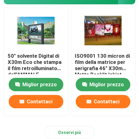
50" solvente Digital di
ISO9001 130 micron di
X30m Eco che stampa
film della matrice per
il film retroilluminato
serigrafia 46" X30m
dell'ANIMALE
Matte Backlit Inkjet
DOMESTICO per la
Film
Miglior prezzo
Miglior prezzo
pubblicità della scatola
leggera
Contattaci
Contattaci
Osservi più