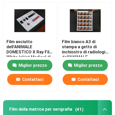
Film asciutto
Film bianco A3 di
dell'ANIMALE
stampa a getto di
DOMESTICO X Ray Film
inchiostro di radiologia
White Inkjet Medical di
dell'ANIMALE
A4 A3 13X17 per la
DOMESTICO più
Miglior prezzo
Miglior prezzo
stampante di Epson
l'immagine
endoscopica X Ray
Film di ultrasuono
Contattaci
Contattaci
Film della matrice per serigrafia
(41)