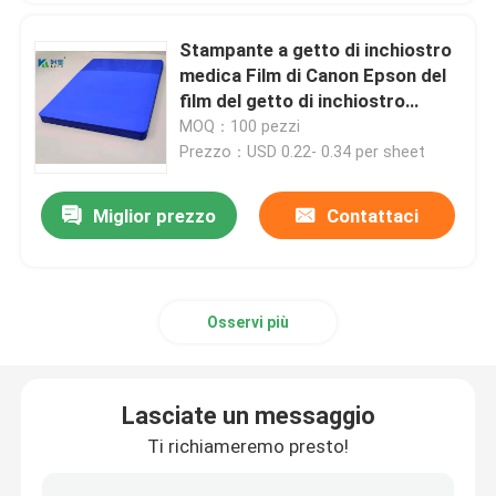
Stampante a getto di inchiostro
Laser X Ray Film
medica Film di Canon Epson del
film del getto di inchiostro
dell'ANIMALE DOMESTICO blu a
MOQ：100 pezzi
Film asciutto medico
14*17 pollici
Prezzo：USD 0.22- 0.34 per sheet
Lastra radioscopica dell'ANIMALE DOMESTICO
Miglior prezzo
Contattaci
Film della matrice per serigrafia
Osservi più
carta della foto del rc
Film del trasferimento di calore
Lasciate un messaggio
Ti richiameremo presto!
film termico medico