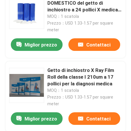
DOMESTICO del getto di
inchiostro a 24 pollici X medica
Ray Film 210 micron
Fatory Tour
MOQ：1 scatola
Prezzo：USD 1.33-1.57 per square
meter
Controllo di qualità
Miglior prezzo
Contattaci
Contattaci
Getto di inchiostro X Ray Film
notizie
Roll della classe I 210um a 17
pollici per la diagnosi medica
Tutti i casi
MOQ：1 scatola
Prezzo：USD 1.33-1.57 per square
meter
X medica Ray Film
Miglior prezzo
Contattaci
Getto di inchiostro X Ray Film