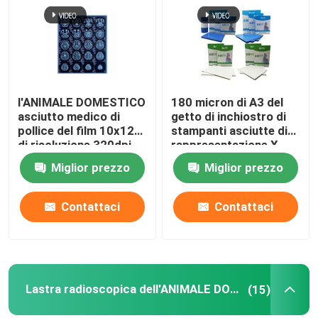
l'ANIMALE DOMESTICO
180 micron di A3 del
asciutto medico di
getto di inchiostro di
pollice del film 10x12
stampanti asciutte di
di risoluzione 320dpi
rappresentazione X
ha basato lo
Ray Medical Film For
Miglior prezzo
Miglior prezzo
stampatore termico
Epson Canon
Film
Contattaci
Contattaci
Lastra radioscopica dell'ANIMALE DOMESTICO
(15)