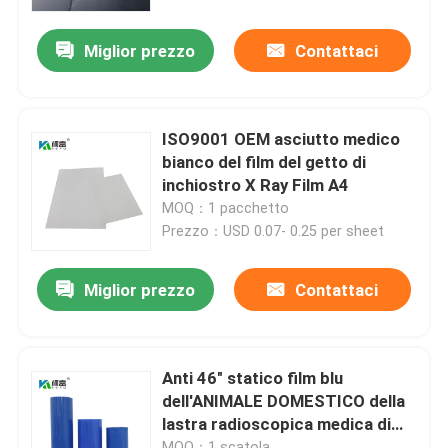
Miglior prezzo
Contattaci
ISO9001 OEM asciutto medico
bianco del film del getto di
inchiostro X Ray Film A4
MOQ：1 pacchetto
Prezzo：USD 0.07- 0.25 per sheet
Miglior prezzo
Contattaci
Anti 46" statico film blu
dell'ANIMALE DOMESTICO della
lastra radioscopica medica di
*30m per l'inchiostro a base
MOQ：1 scatola