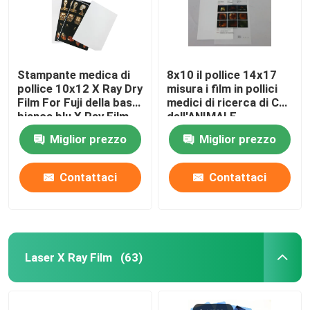
Stampante medica di
8x10 il pollice 14x17
pollice 10x12 X Ray Dry
misura i film in pollici
Film For Fuji della base
medici di ricerca di CT
bianca blu X Ray Film
dell'ANIMALE
35x43CM
DOMESTICO di RMI di
Miglior prezzo
Miglior prezzo
X Ray Film
Contattaci
Contattaci
Laser X Ray Film
(63)