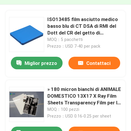
ISO13485 film asciutto medico
basso blu di CT DSA di RMI del
Dott del CR del getto di
inchiostro X Ray Film
MOQ：5 pacchetti
Prezzo：USD 7-40 per pack
Miglior prezzo
Contattaci
» 180 micron bianchi di ANIMALE
DOMESTICO 13X17 X Ray Film
Sheets Transparency Film per le
stampanti a getto di inchiostro
MOQ：100 pezzi
Prezzo：USD 0.16-0.25 per sheet