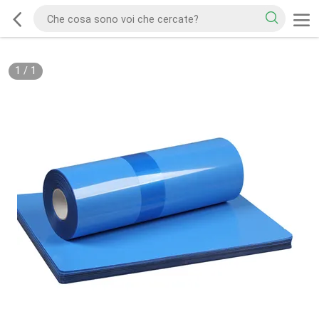
1
/
1