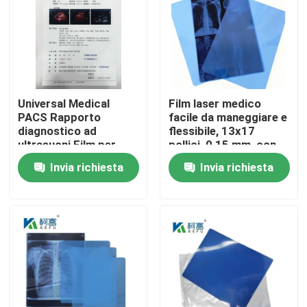
Fatory Tour
Controllo di qualità
Universal Medical
Film laser medico
PACS Rapporto
facile da maneggiare e
Contattaci
diagnostico ad
flessibile, 13x17
ultrasuoni Film per
pollici, 0,15 mm, con
apparecchiature
una superficie liscia e
Invia richiesta
Invia richiesta
notizie
mediche
resistente alla
piegatura
Tutti i casi
X medica Ray Film
Getto di inchiostro X Ray Film