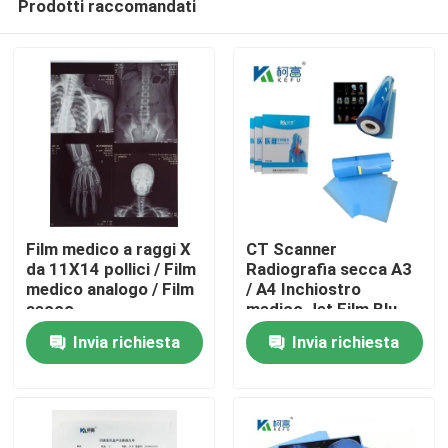
Prodotti raccomandati
Film medico a raggi X
CT Scanner
da 11X14 pollici / Film
Radiografia secca A3
medico analogo / Film
/ A4 Inchiostro
secco
medico Jet Film Blu
Casa
Film PET a raggi X
Invia richiesta
Invia richiesta
Prodotti
Chi siamo