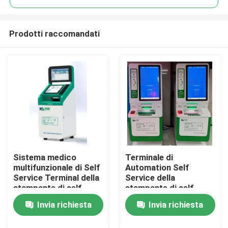
Prodotti raccomandati
Sistema medico
Terminale di
Casa
multifunzionale di Self
Automation Self
Service Terminal della
Service della
stampante di self
stampante di self
Prodotti
service del film
service rapporto del
Invia richiesta
Invia richiesta
film di ultrasuono
dell'ospedale
Chi siamo