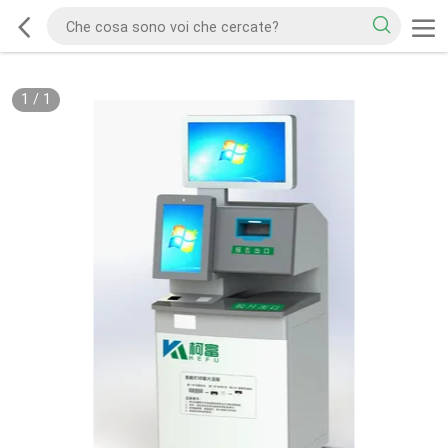
1
/
1