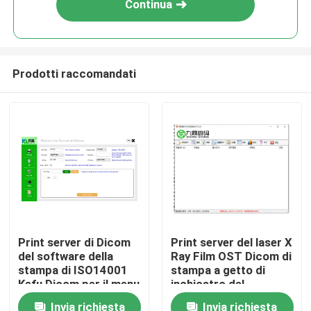
Continua
Prodotti raccomandati
Casa
Print server di Dicom
Print server del laser X
del software della
Ray Film OST Dicom di
Prodotti
stampa di ISO14001
stampa a getto di
Kefu Dicom per il menu
inchiostro del
del ristorante
software della stampa
Invia richiesta
Invia richiesta
Chi siamo