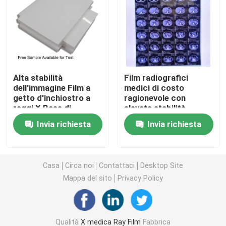
Laser X Ray Film
Film asciutto medico
Alta stabilità
Film radiografici
dell'immagine Film a
medici di costo
Lastra radioscopica dell'ANIMALE DOMESTICO
getto d'inchiostro a
ragionevole con
raggi X Base di
elevata stabilità
pellicola PET Prezzo
dell'immagine che
Film della matrice per serigrafia
Invia richiesta
Invia richiesta
ragionevole
forniscono immagini
Progettato per
diagnostiche mediche
soluzioni di imaging
chiare e precise
carta della foto del rc
medico e radiografia
Casa
Circa noi
Contattaci
Desktop Site
industriale
Mappa del sito
Privacy Policy
Film del trasferimento di calore
film termico medico
Qualità
X medica Ray Film
Fabbrica