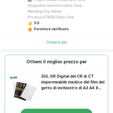
Integration Demonstration Zone,
Nanyang City, Henan
Province,473000,China ,Cina
5.0
Fornitore verificato
Osservi più
Ottieni il miglior prezzo per
SIG. DR Digital del CR di CT
impermeabile medico del film del
getto di inchiostro di A3 A4 X
Ray Film