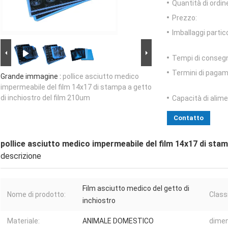
Quantità di ordin
Prezzo:
Imballaggi partico
Tempi di conseg
Termini di pagam
Grande immagine :
pollice asciutto medico
impermeabile del film 14x17 di stampa a getto
di inchiostro del film 210um
Capacità di alim
Contatto
pollice asciutto medico impermeabile del film 14x17 di stam
descrizione
Film asciutto medico del getto di
Nome di prodotto:
Class
inchiostro
Materiale:
ANIMALE DOMESTICO
dimen