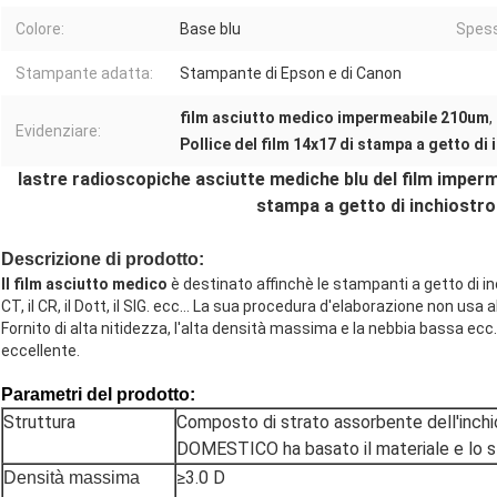
Colore:
Base blu
Spess
Stampante adatta:
Stampante di Epson e di Canon
film asciutto medico impermeabile 210um
,
Evidenziare:
Pollice del film 14x17 di stampa a getto di 
lastre radioscopiche asciutte mediche blu del film imp
stampa a getto di inchiostro 
Descrizione di prodotto:
Il film asciutto medico
 è destinato affinchè le stampanti a getto di in
CT, il CR, il Dott, il SIG. ecc… La sua procedura d'elaborazione non usa a
Fornito di alta nitidezza, l'alta densità massima e la nebbia bassa ecc.
eccellente.
Parametri del prodotto:
Struttura
Composto di strato assorbente dell'inch
DOMESTICO ha basato il materiale e lo s
≥3.0 D
Densità massima