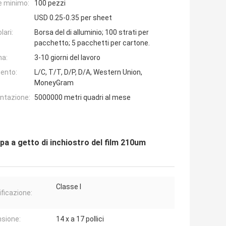
e minimo:
100 pezzi
USD 0.25-0.35 per sheet
lari:
Borsa del di alluminio; 100 strati per
pacchetto; 5 pacchetti per cartone.
na:
3-10 giorni del lavoro
ento:
L/C, T/T, D/P, D/A, Western Union,
MoneyGram
entazione:
5000000 metri quadri al mese
pa a getto di inchiostro del film 210um
Classe I
ificazione:
sione:
14 x a 17 pollici