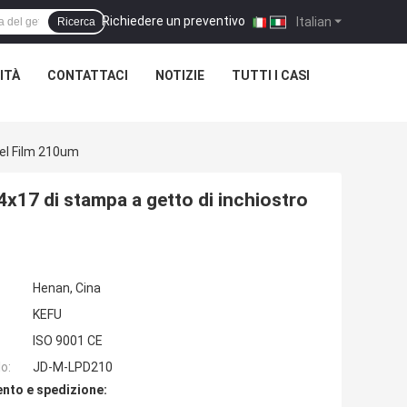
Richiedere un preventivo
|
Italian
Ricerca
ITÀ
CONTATTACI
NOTIZIE
TUTTI I CASI
Del Film 210um
4x17 di stampa a getto di inchiostro
Henan, Cina
KEFU
ISO 9001 CE
o:
JD-M-LPD210
nto e spedizione: