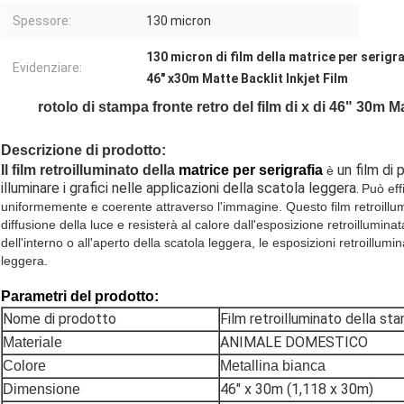
Spessore:
130 micron
130 micron di film della matrice per serigra
Evidenziare:
46" x30m Matte Backlit Inkjet Film
rotolo di stampa fronte retro del film di x di 46" 30m M
Descrizione di prodotto:
un film di 
Il film retroilluminato
della
matrice per serigrafia
è
illuminare i grafici nelle applicazioni della scatola leggera.
Può eff
uniformemente e coerente attraverso l'immagine. Questo film retroillumi
diffusione della luce e resisterà al calore dall'esposizione retroillumin
dell'interno o all'aperto della scatola leggera, le esposizioni retroillumin
leggera.
Parametri del prodotto:
Nome di prodotto
Film retroilluminato della st
ANIMALE DOMESTICO
Materiale
Colore
Metallina bianca
46" x 30m (1,118 x 30m)
Dimensione