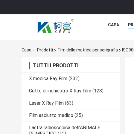
CASA
PR
Casa
Prodotti
Film della matrice per serigrafia
ISO900
TUTTI I PRODOTTI
X medica Ray Film
(232)
Getto di inchiostro X Ray Film
(128)
Laser X Ray Film
(63)
Film asciutto medico
(25)
Lastra radioscopica dell'ANIMALE
DOMESTICO
(15)