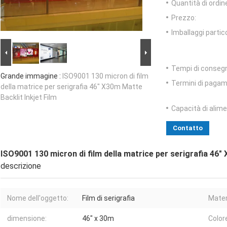
Quantità di ordin
Prezzo:
Imballaggi partico
Tempi di conseg
Grande immagine :
ISO9001 130 micron di film
Termini di pagam
della matrice per serigrafia 46" X30m Matte
Backlit Inkjet Film
Capacità di alim
Contatto
ISO9001 130 micron di film della matrice per serigrafia 46" 
descrizione
Nome dell'oggetto:
Film di serigrafia
Mater
dimensione:
46" x 30m
Color