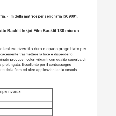
fia
,
Film della matrice per serigrafia ISO9001
,
atte Backlit Inkjet Film Backlit 130 micron
poliestere rivestito duro e opaco progettato per
icacemente trasmettere la luce e disperderlo
nato produce i colori vibranti con qualità superba di
ata prolungata. Eccellente per il contrassegno
ate della fiera ed altre applicazioni della scatola
ampa inversa