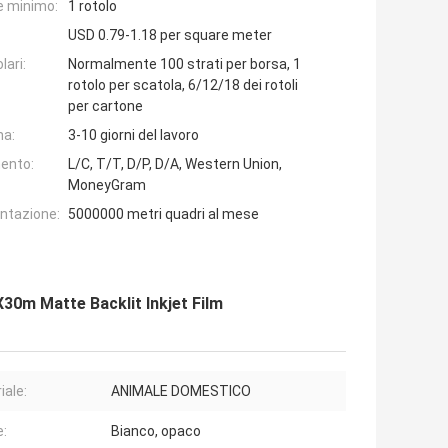
e minimo:
1 rotolo
USD 0.79-1.18 per square meter
lari:
Normalmente 100 strati per borsa, 1
rotolo per scatola, 6/12/18 dei rotoli
per cartone
na:
3-10 giorni del lavoro
ento:
L/C, T/T, D/P, D/A, Western Union,
MoneyGram
entazione:
5000000 metri quadri al mese
X30m Matte Backlit Inkjet Film
iale:
ANIMALE DOMESTICO
e:
Bianco, opaco