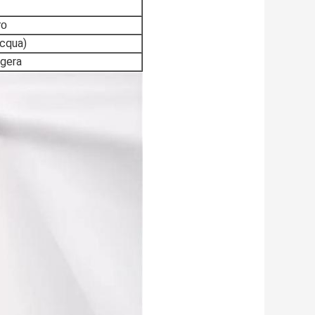
ro
acqua)
ggera