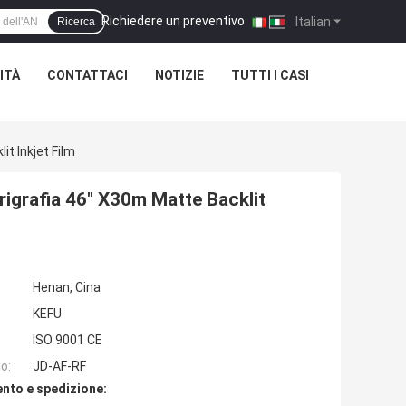
Richiedere un preventivo
|
Italian
Ricerca
ITÀ
CONTATTACI
NOTIZIE
TUTTI I CASI
it Inkjet Film
rigrafia 46" X30m Matte Backlit
Henan, Cina
KEFU
ISO 9001 CE
o:
JD-AF-RF
nto e spedizione: