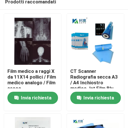
Prodotti raccomandati
Film medico a raggi X
CT Scanner
da 11X14 pollici / Film
Radiografia secca A3
medico analogo / Film
/ A4 Inchiostro
secco
medico Jet Film Blu
Casa
Film PET a raggi X
Invia richiesta
Invia richiesta
Prodotti
Chi siamo