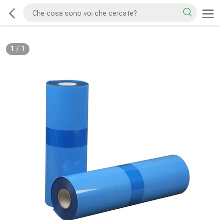
1
/
1