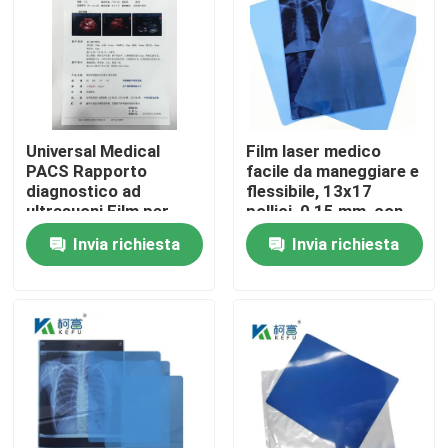
Fatory Tour
Controllo di qualità
Universal Medical
Film laser medico
PACS Rapporto
facile da maneggiare e
Contattaci
diagnostico ad
flessibile, 13x17
ultrasuoni Film per
pollici, 0,15 mm, con
apparecchiature
una superficie liscia e
Invia richiesta
Invia richiesta
notizie
mediche
resistente alla
piegatura
Tutti i casi
X medica Ray Film
Getto di inchiostro X Ray Film