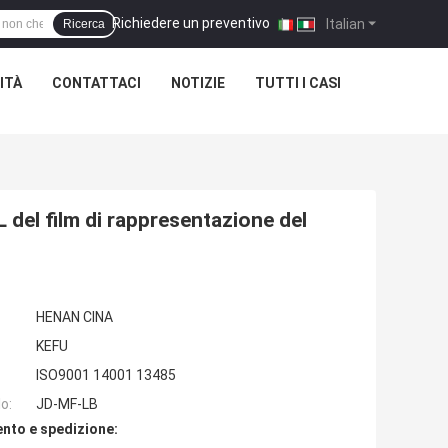
Richiedere un preventivo
|
Italian
Ricerca
ITÀ
CONTATTACI
NOTIZIE
TUTTI I CASI
L del film di rappresentazione del
HENAN CINA
KEFU
ISO9001 14001 13485
o:
JD-MF-LB
nto e spedizione: