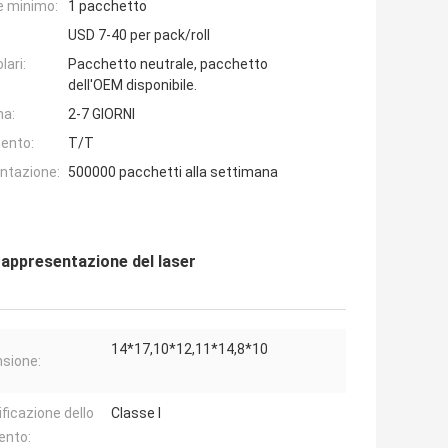
e minimo:
1 pacchetto
USD 7-40 per pack/roll
lari:
Pacchetto neutrale, pacchetto
dell'OEM disponibile.
na:
2-7 GIORNI
ento:
T/T
entazione:
500000 pacchetti alla settimana
i rappresentazione del laser
14*17,10*12,11*14,8*10
sione:
ificazione dello
Classe I
ento: