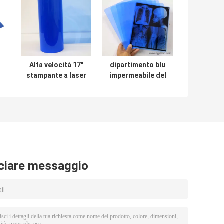
Alta velocità 17"
dipartimento blu
stampante a laser
impermeabile del
del laser X Ray
laser X Ray Film
m
Film Fuji Xerox
For Hospital
OKI di X30m Film
Radiology di
pollice 13x17
ciare messaggio