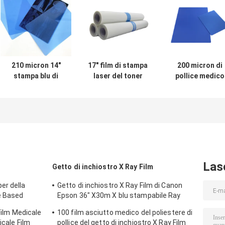
210 micron 14"
17" film di stampa
200 micron di
stampa blu di
laser del toner
pollice medico
X54m X Ray Film
dell'ANIMALE
basso blu del
Roll For Inkjet
DOMESTICO del
laser X Ray Fil
laser X Ray Film
14x17
Rolls di bianco di
X30m
Las
Getto di inchiostro X Ray Film
er della
Getto di inchiostro X Ray Film di Canon
e Based
Epson 36" X30m X blu stampabile Ray
Film
 Film Medicale
100 film asciutto medico del poliestere di
icale Film
pollice del getto di inchiostro X Ray Film