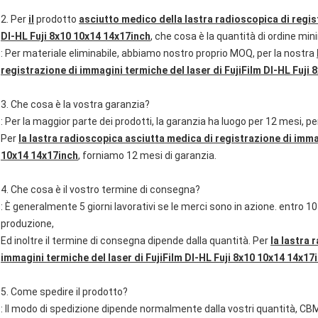
2. Per
il
prodotto
asciutto medico della lastra radioscopica di regist
DI-HL Fuji 8x10 10x14 14x17inch
, che cosa è la quantità di ordine m
: Per materiale eliminabile, abbiamo nostro proprio MOQ, per la nostra
registrazione di immagini termiche del laser di FujiFilm DI-HL Fuji
3. Che cosa è la vostra garanzia?
: Per la maggior parte dei prodotti, la garanzia ha luogo per 12 mesi, p
Per
la lastra radioscopica asciutta medica di registrazione di immag
10x14 14x17inch
, forniamo 12 mesi di garanzia.
4. Che cosa è il vostro termine di consegna?
: È generalmente 5 giorni lavorativi se le merci sono in azione. entro 10
produzione,
Ed inoltre il termine di consegna dipende dalla quantità. Per
la lastra 
immagini termiche del laser di FujiFilm DI-HL Fuji 8x10 10x14 14x17
5. Come spedire il prodotto?
: Il modo di spedizione dipende normalmente dalla vostri quantità, CBM