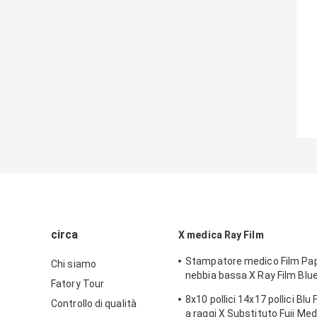
circa
X medica Ray Film
Stampatore medico Film Pap
Chi siamo
nebbia bassa X Ray Film Blu
Fatory Tour
Laser
8x10 pollici 14x17 pollici Blu
Controllo di qualità
a raggi X Substituto Fuji Med