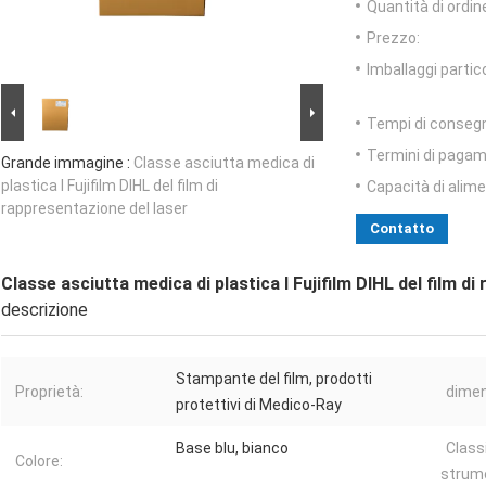
Quantità di ordin
Prezzo:
Imballaggi partico
Tempi di conseg
Termini di pagam
Grande immagine :
Classe asciutta medica di
plastica I Fujifilm DIHL del film di
Capacità di alim
rappresentazione del laser
Contatto
Classe asciutta medica di plastica I Fujifilm DIHL del film d
descrizione
Stampante del film, prodotti
Proprietà:
dimen
protettivi di Medico-Ray
Base blu, bianco
Class
Colore:
strum