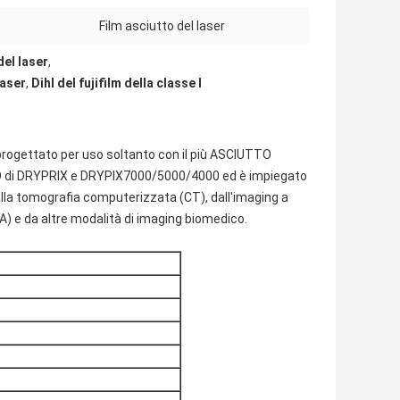
Film asciutto del laser
el laser
,
laser
,
Dihl del fujifilm della classe I
è progettato per uso soltanto con il più ASCIUTTO
DO di DRYPRIX e DRYPIX7000/5000/4000 ed è impiegato
alla tomografia computerizzata (CT), dall'imaging a
A) e da altre modalità di imaging biomedico.