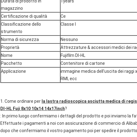
Durata di prodotto in
1years
magazzino
Certificazione di qualità
Ce
Classificazione dello
Classe I
strumento
Norma di sicurezza
Nessuno
Proprietà
Attrezzature & accessori medici dei ra
Nome
Fujifilm DI-HL
Pacchetto
Contenitore di cartone
Applicazione
immagine medica dell'uscita dei raggi x, 
RMI, ecc
1. Come ordinare per
la lastra radioscopica asciutta medica di regis
DI-HL Fuji 8x10 10x14 14x17inch
?
: In primo luogo confermiamo i dettagli del prodotto e poi inviamo la f
Effettuate i pagamenti a noi con assicurazione di commercio di Alib
dopo che confermiamo il vostro pagamento poi per spedire il prodotto a