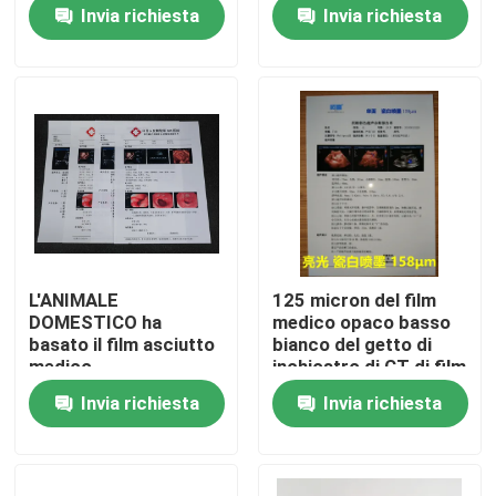
Invia richiesta
Invia richiesta
Fatory Tour
Controllo di qualità
Contattaci
notizie
L'ANIMALE
125 micron del film
DOMESTICO ha
medico opaco basso
Tutti i casi
basato il film asciutto
bianco del getto di
medico
inchiostro di CT di film
tridimensionale di
Invia richiesta
Invia richiesta
ricerca
X medica Ray Film
Getto di inchiostro X Ray Film