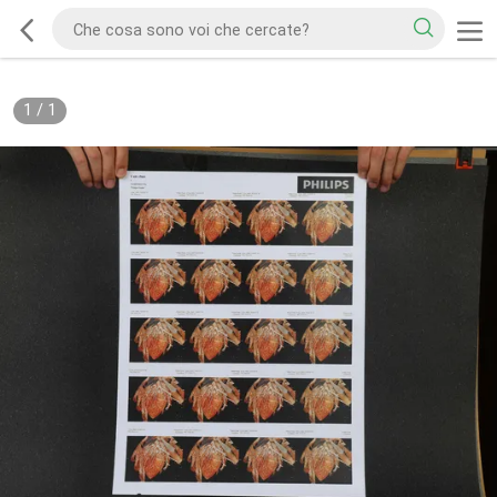
1
/
1