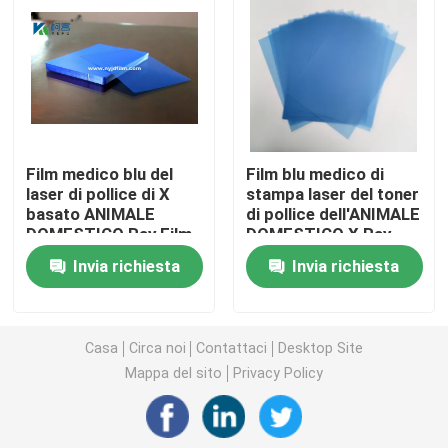
Laser X Ray Film
Film asciutto medico
Film medico blu del
Film blu medico di
Lastra radioscopica dell'ANIMALE DOMESTICO
laser di pollice di X
stampa laser del toner
basato ANIMALE
di pollice dell'ANIMALE
DOMESTICO Ray Film
DOMESTICO X Ray
Film della matrice per serigrafia
8x10 per l'uscita di
Film 11x14 di
Invia richiesta
Invia richiesta
immagine di Digital
radiologia dell'OEM
carta della foto del rc
Casa
Circa noi
Contattaci
Desktop Site
Film del trasferimento di calore
Mappa del sito
Privacy Policy
film termico medico