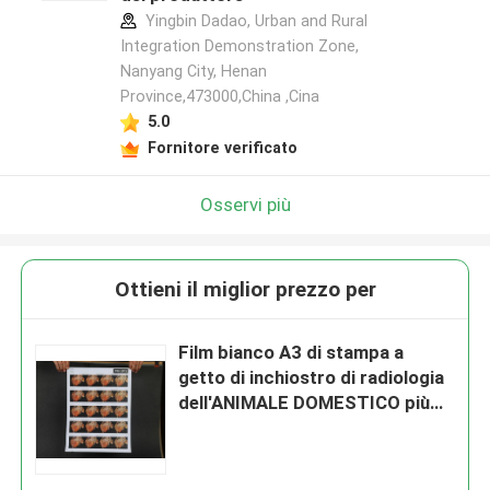
Yingbin Dadao, Urban and Rural
Integration Demonstration Zone,
Nanyang City, Henan
Province,473000,China ,Cina
5.0
Fornitore verificato
Osservi più
Ottieni il miglior prezzo per
Film bianco A3 di stampa a
getto di inchiostro di radiologia
dell'ANIMALE DOMESTICO più
l'immagine endoscopica X Ray
Film di ultrasuono