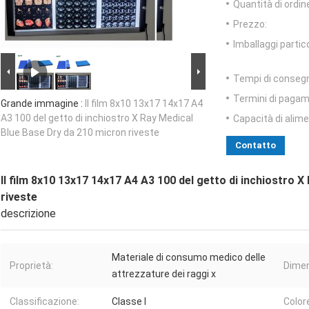
Quantità di ordin
Prezzo:
Imballaggi partico
Tempi di conseg
Termini di pagam
Grande immagine :
Il film 8x10 13x17 14x17 A4
A3 100 del getto di inchiostro X Ray Medical
Capacità di alim
Blue Base Dry da 210 micron riveste
Contatto
Il film 8x10 13x17 14x17 A4 A3 100 del getto di inchiostro 
riveste
descrizione
Materiale di consumo medico delle
Proprietà:
Dimen
attrezzature dei raggi x
Classificazione:
Classe I
Color