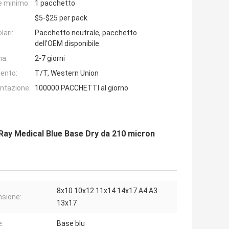
e minimo:
1 pacchetto
$5-$25 per pack
lari:
Pacchetto neutrale, pacchetto
dell'OEM disponibile.
na:
2-7 giorni
ento:
T/T, Western Union
entazione:
100000 PACCHETTI al giorno
X Ray Medical Blue Base Dry da 210 micron
8x10 10x12 11x14 14x17 A4 A3
sione:
13x17
e:
Base blu