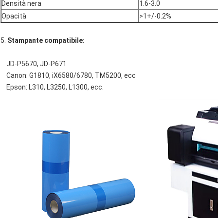
Densità nera
1.6-3.0
Opacità
>1+/-0.2%
5.
Stampante compatibile:
JD-P5670, JD-P671
Canon: G1810, iX6580/6780, TM5200, ecc
Epson: L310, L3250, L1300, ecc.