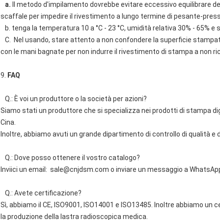
a.
Il metodo d'impilamento dovrebbe evitare eccessivo equilibrare del
scaffale per impedire il rivestimento a lungo termine di pesante-pres
b. tenga la temperatura 10 a °C - 23 °C, umidità relativa 30% - 65% e sti
C. Nel usando, stare attento a non confondere la superficie stampata 
con le mani bagnate per non indurre il rivestimento di stampa a non ric
9.
FAQ
Q.: È voi un produttore o la società per azioni?
Siamo stati un produttore che si specializza nei prodotti di stampa digi
Cina.
Inoltre, abbiamo avuti un grande dipartimento di controllo di qualità e d
Q.: Dove posso ottenere il vostro catalogo?
Inviici un email:
sale@cnjdsm.com
o inviare un messaggio a WhatsAp
Q.: Avete certificazione?
Sì, abbiamo il CE, ISO9001, ISO14001 e ISO13485. Inoltre abbiamo un ce
la produzione della lastra radioscopica medica.