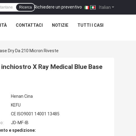
Richiedere un preventivo
|
Italian
Ricerca
ITÀ
CONTATTACI
NOTIZIE
TUTTI I CASI
Base Dry Da 210 Micron Riveste
i inchiostro X Ray Medical Blue Base
Henan Cina
KEFU
CE ISO9001 14001 13485
o:
JD-MF-IB
nto e spedizione: