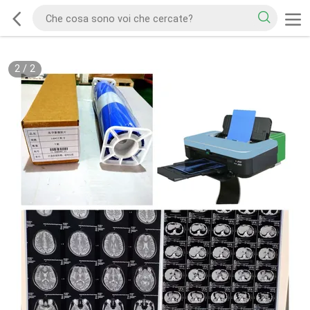
2
/
2