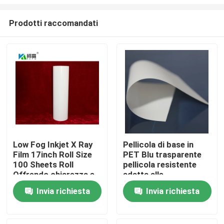
Prodotti raccomandati
Low Fog Inkjet X Ray
Pellicola di base in
Film 17inch Roll Size
PET Blu trasparente
Casa
100 Sheets Roll
pellicola resistente
Offrendo chiarezza e
adatta alle
dettaglio superiori per
applicazioni industriali
Prodotti
Invia richiesta
Invia richiesta
le immagini
di imballaggio e
radiografiche
stampa con un costo
ragionevole
Chi siamo