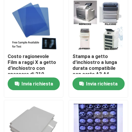
Fatory Tour
Controllo di qualità
Contattaci
Costo ragionevole
Stampa a getto
Film a raggi X a getto
d'inchiostro a lunga
d'inchiostro con
durata compatibile
notizie
spessore di 210
con carta A3 A4
micron Film blu Ideale
13X17 A3 Plus, che
Invia richiesta
Invia richiesta
per radiografie
offre una durata di
Tutti i casi
mediche e industriali
stampa superiore
X medica Ray Film
Getto di inchiostro X Ray Film