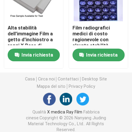
Laser X Ray Film
Alta stabilità
Film radiografici
dell'immagine Film a
medici di costo
Film asciutto medico
getto d'inchiostro a
ragionevole con
raggi X Base di
elevata stabilità
pellicola PET Prezzo
dell'immagine che
Lastra radioscopica dell'ANIMALE DOMESTICO
Invia richiesta
Invia richiesta
ragionevole
forniscono immagini
Progettato per
diagnostiche mediche
soluzioni di imaging
chiare e precise
Film della matrice per serigrafia
medico e radiografia
Casa
Circa noi
Contattaci
Desktop Site
industriale
Mappa del sito
Privacy Policy
carta della foto del rc
Film del trasferimento di calore
Qualità
X medica Ray Film
Fabbrica
cinese.Copyright © 2026 Nanyang Jiuding
Material Technology Co., Ltd.. All Rights
film termico medico
Reserved.