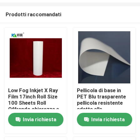
Prodotti raccomandati
Low Fog Inkjet X Ray
Pellicola di base in
Film 17inch Roll Size
PET Blu trasparente
Casa
100 Sheets Roll
pellicola resistente
Offrendo chiarezza e
adatta alle
dettaglio superiori per
applicazioni industriali
Prodotti
Invia richiesta
Invia richiesta
le immagini
di imballaggio e
radiografiche
stampa con un costo
ragionevole
Chi siamo