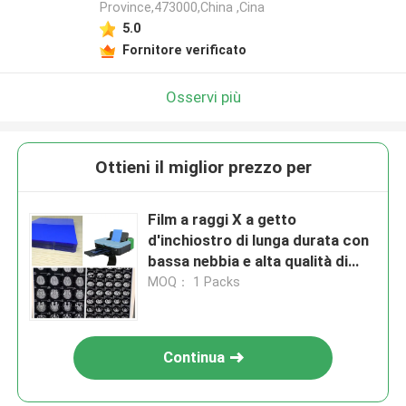
Province,473000,China ,Cina
5.0
Fornitore verificato
Osservi più
Ottieni il miglior prezzo per
Film a raggi X a getto
d'inchiostro di lunga durata con
bassa nebbia e alta qualità di
stampa di 150 micron
MOQ： 1 Packs
Continua