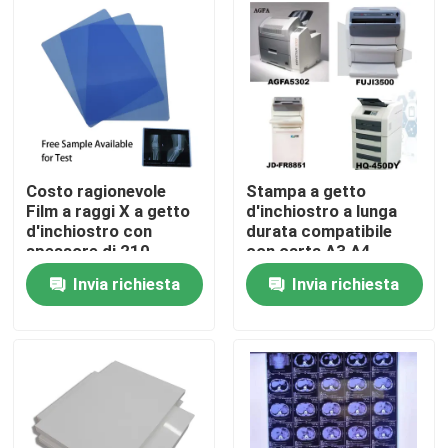
Fatory Tour
Controllo di qualità
Contattaci
Costo ragionevole
Stampa a getto
Film a raggi X a getto
d'inchiostro a lunga
d'inchiostro con
durata compatibile
notizie
spessore di 210
con carta A3 A4
micron Film blu Ideale
13X17 A3 Plus, che
Invia richiesta
Invia richiesta
per radiografie
offre una durata di
Tutti i casi
mediche e industriali
stampa superiore
X medica Ray Film
Getto di inchiostro X Ray Film