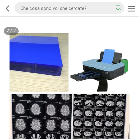
2
/
2