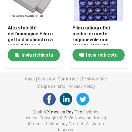
Laser X Ray Film
Alta stabilità
Film radiografici
dell'immagine Film a
medici di costo
Film asciutto medico
getto d'inchiostro a
ragionevole con
raggi X Base di
elevata stabilità
pellicola PET Prezzo
dell'immagine che
Lastra radioscopica dell'ANIMALE DOMESTICO
Invia richiesta
Invia richiesta
ragionevole
forniscono immagini
Progettato per
diagnostiche mediche
soluzioni di imaging
chiare e precise
Film della matrice per serigrafia
medico e radiografia
Casa
Circa noi
Contattaci
Desktop Site
industriale
Mappa del sito
Privacy Policy
carta della foto del rc
Film del trasferimento di calore
Qualità
X medica Ray Film
Fabbrica
cinese.Copyright © 2026 Nanyang Jiuding
Material Technology Co., Ltd.. All Rights
film termico medico
Reserved.