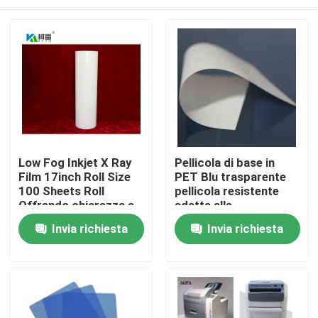
Low Fog Inkjet X Ray
Pellicola di base in
Film 17inch Roll Size
PET Blu trasparente
100 Sheets Roll
pellicola resistente
Offrendo chiarezza e
adatta alle
dettaglio superiori per
applicazioni industriali
Casa
Invia richiesta
Invia richiesta
le immagini
di imballaggio e
radiografiche
stampa con un costo
ragionevole
Prodotti
Chi siamo