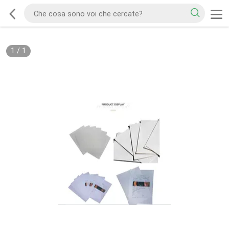
1
/
1