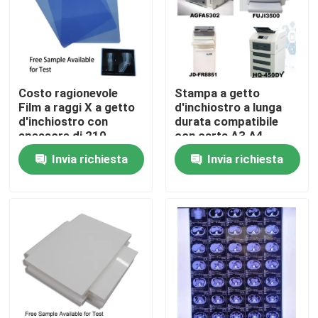
Fatory Tour
Controllo di qualità
Costo ragionevole
Stampa a getto
Film a raggi X a getto
d'inchiostro a lunga
d'inchiostro con
durata compatibile
Contattaci
spessore di 210
con carta A3 A4
micron Film blu Ideale
13X17 A3 Plus, che
Invia richiesta
Invia richiesta
per radiografie
offre una durata di
notizie
mediche e industriali
stampa superiore
Tutti i casi
X medica Ray Film
Getto di inchiostro X Ray Film