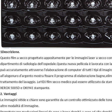
1Descrizione.
Questo film a secco progettato appositamente per le immagini laser a secco con co
dipartimento di radiologia dell'ospedale.Questa nuova pellicola è lavorata con l
può accuratamente attraverso l'elaborazione di computer di tutti i tipi di imagi
all'alogenuro d'argento mostra fissare il programma di elaborazione bagno,elimi
trattamento del lavaggio. LeYiDi film secco medico può essere utilizzato da st
XEROX 5005D e OKI941 stampante.
2. Vantaggi
Le immagini nitide e chiare sono garantite da un controllo ottimizzato delle ton
altre modalità di immagine.