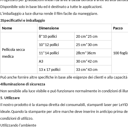
Progettato per graduazioni lineari da aree a bassa densità a aree ad alta densit
Disponibile solo in base blu ed è destinato a tutte le applicazioni.
L'imballaggio a luce diurna rende il film facile da maneggiare.
3Specificativi e imballaggio
Nome
Dimensione
Pacco
8*10 pollici
20 cm*25 cm
10*12 pollici
25 cm*30 cm
Pellicola secca
11*14 pollici
28cm*36cm
100 fogli
medica
A3
30 cm*42 cm
13 x 17 pollici
33 cm*43 cm
Può anche fornire altre specifiche in base alle esigenze dei clienti e alla capacit
4Illuminazione di sicurezza
Non sensibile alla luce visibile e può funzionare normalmente in condizioni di il
5. Utilizzare
Il nostro prodotto è la stampa diretta dei consumabili, stampanti laser per LeYiDi
ideale.Quando la stampante per altre marche deve inserire in anticipo prima dell
condizioni di utilizzo.
Utilizzando l'ambiente