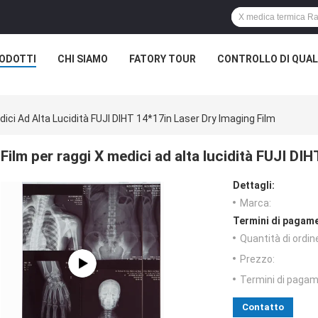
ODOTTI
CHI SIAMO
FATORY TOUR
CONTROLLO DI QUAL
dici Ad Alta Lucidità FUJI DIHT 14*17in Laser Dry Imaging Film
Film per raggi X medici ad alta lucidità FUJI DI
Dettagli:
Marca:
Termini di pagame
Quantità di ordin
Prezzo:
Termini di pagam
Contatto