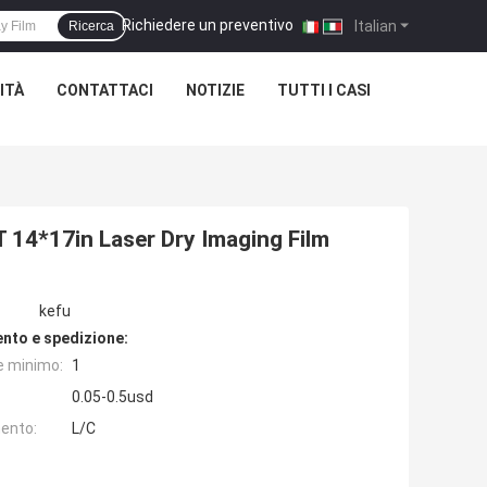
Richiedere un preventivo
|
Italian
Ricerca
ITÀ
CONTATTACI
NOTIZIE
TUTTI I CASI
HT 14*17in Laser Dry Imaging Film
kefu
nto e spedizione:
e minimo:
1
0.05-0.5usd
ento:
L/C