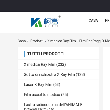
CASA
PR
Casa
Prodotti
X medica Ray Film
Film Per Raggi X Me
TUTTI I PRODOTTI
X medica Ray Film
(232)
Getto di inchiostro X Ray Film
(128)
Laser X Ray Film
(63)
Film asciutto medico
(25)
Lastra radioscopica dell'ANIMALE
DOMESTICO
(15)