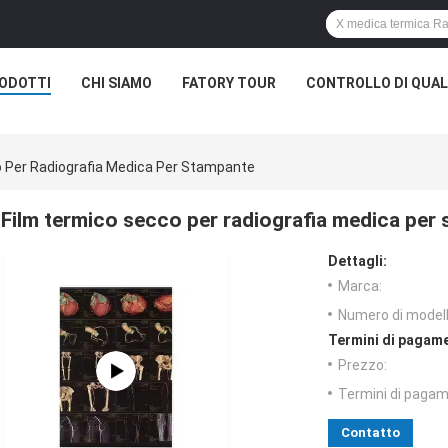
ODOTTI
CHI SIAMO
FATORY TOUR
CONTROLLO DI QUAL
 Per Radiografia Medica Per Stampante
Film termico secco per radiografia medica per
Dettagli:
Marca:
Numero di modell
Termini di pagame
Prezzo:
Termini di pagam
Contatto