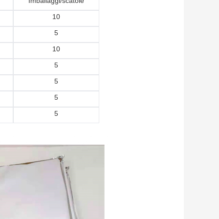
Imballaggi/scatole
10
5
10
5
5
5
5