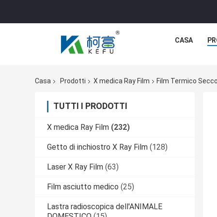
CASA
PR
Casa
Prodotti
X medica Ray Film
Film Termico Secco
TUTTI I PRODOTTI
X medica Ray Film
(232)
Getto di inchiostro X Ray Film
(128)
Laser X Ray Film
(63)
Film asciutto medico
(25)
Lastra radioscopica dell'ANIMALE
DOMESTICO
(15)