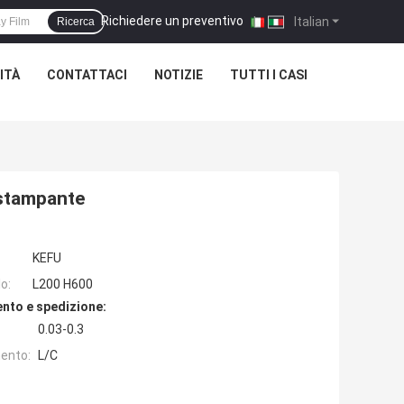
Richiedere un preventivo
|
Italian
Ricerca
ITÀ
CONTATTACI
NOTIZIE
TUTTI I CASI
 stampante
KEFU
o:
L200 H600
nto e spedizione:
0.03-0.3
ento:
L/C