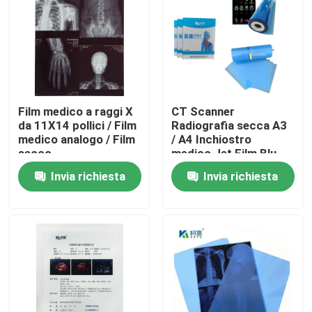
Film medico a raggi X
CT Scanner
da 11X14 pollici / Film
Radiografia secca A3
medico analogo / Film
/ A4 Inchiostro
secco
medico Jet Film Blu
Film PET a raggi X
Invia richiesta
Invia richiesta
Casa
Prodotti
Chi siamo