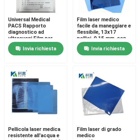
Fatory Tour
Universal Medical
Film laser medico
PACS Rapporto
facile da maneggiare e
diagnostico ad
flessibile, 13x17
Controllo di qualità
ultrasuoni Film per
pollici, 0,15 mm, con
apparecchiature
una superficie liscia e
Invia richiesta
Invia richiesta
mediche
resistente alla
piegatura
Contattaci
notizie
Tutti i casi
X medica Ray Film
Pellicola laser medica
Film laser di grado
resistente all'acqua e
medico
Getto di inchiostro X Ray Film