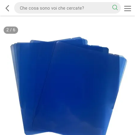
2
/
6