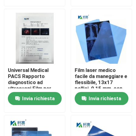
Fatory Tour
Controllo di qualità
Contattaci
Universal Medical
Film laser medico
notizie
PACS Rapporto
facile da maneggiare e
diagnostico ad
flessibile, 13x17
ultrasuoni Film per
pollici, 0,15 mm, con
Tutti i casi
apparecchiature
una superficie liscia e
Invia richiesta
Invia richiesta
mediche
resistente alla
piegatura
X medica Ray Film
Getto di inchiostro X Ray Film