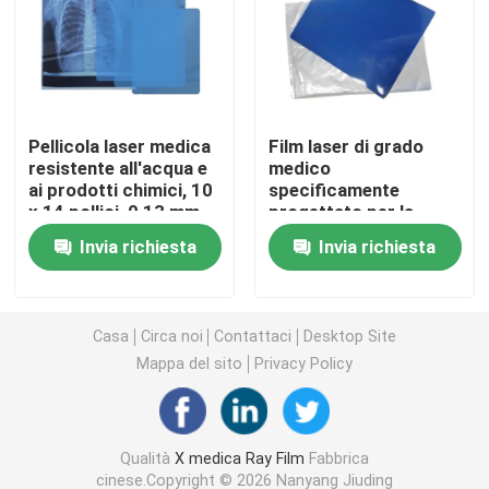
Laser X Ray Film
Film asciutto medico
Pellicola laser medica
Film laser di grado
resistente all'acqua e
medico
ai prodotti chimici, 10
specificamente
Lastra radioscopica dell'ANIMALE DOMESTICO
x 14 pollici, 0,13 mm,
progettato per la
adatta per l'uso in
risonanza magnetica
Invia richiesta
Invia richiesta
ambienti medici duri e
funzionale, 12x16in,
Film della matrice per serigrafia
umidi
0,14mm, cattura delle
attività cerebrali
dinamiche
carta della foto del rc
Casa
Circa noi
Contattaci
Desktop Site
Mappa del sito
Privacy Policy
Film del trasferimento di calore
Qualità
X medica Ray Film
Fabbrica
film termico medico
cinese.Copyright © 2026 Nanyang Jiuding