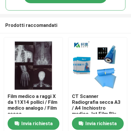
Prodotti raccomandati
Casa
Film medico a raggi X
CT Scanner
da 11X14 pollici / Film
Radiografia secca A3
medico analogo / Film
/ A4 Inchiostro
Prodotti
secco
medico Jet Film Blu
Film PET a raggi X
Invia richiesta
Invia richiesta
Chi siamo