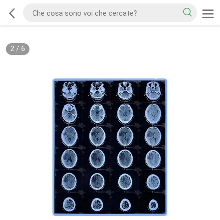
2
/
6