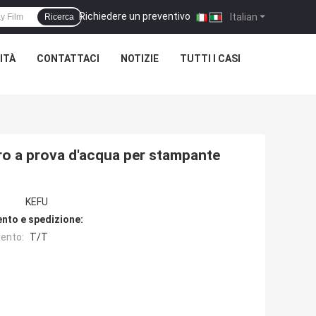
Richiedere un preventivo
|
Italian
Ricerca
ITÀ
CONTATTACI
NOTIZIE
TUTTI I CASI
tro a prova d'acqua per stampante
KEFU
nto e spedizione:
ento:
T/T