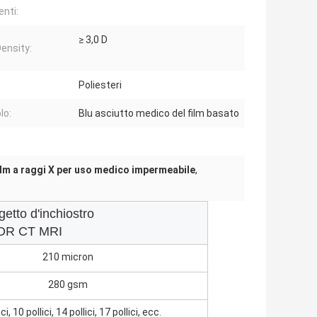
nti:
≥ 3,0 D
ensity:
Poliesteri
lo:
Blu asciutto medico del film basato
ilm a raggi X per uso medico impermeabile
,
getto d'inchiostro
R DR CT MRI
210 micron
280 gsm
ici, 10 pollici, 14 pollici, 17 pollici, ecc.