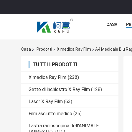
CASA
PR
Casa
Prodotti
X medica Ray Film
A4 Medicale Blu Ra
TUTTI I PRODOTTI
X medica Ray Film
(232)
Getto di inchiostro X Ray Film
(128)
Laser X Ray Film
(63)
Film asciutto medico
(25)
Lastra radioscopica dell'ANIMALE
DOMESTICO
(15)