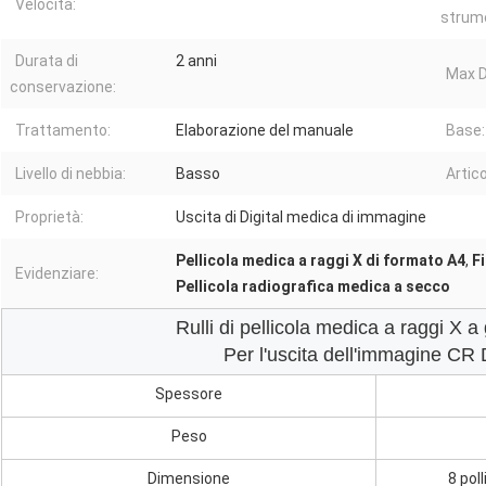
Velocità:
strume
Durata di
2 anni
Max D
conservazione:
Trattamento:
Elaborazione del manuale
Base:
Livello di nebbia:
Basso
Artico
Proprietà:
Uscita di Digital medica di immagine
Pellicola medica a raggi X di formato A4
,
F
Evidenziare:
Pellicola radiografica medica a secco
Rulli di pellicola medica a raggi X a 
Per l'uscita dell'immagine C
Spessore
Peso
Dimensione
8 poll