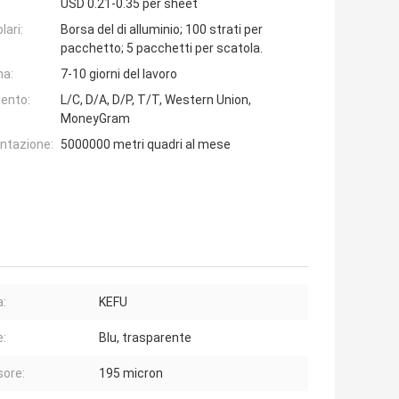
USD 0.21-0.35 per sheet
lari:
Borsa del di alluminio; 100 strati per
pacchetto; 5 pacchetti per scatola.
na:
7-10 giorni del lavoro
ento:
L/C, D/A, D/P, T/T, Western Union,
MoneyGram
entazione:
5000000 metri quadri al mese
:
KEFU
e:
Blu, trasparente
ore:
195 micron