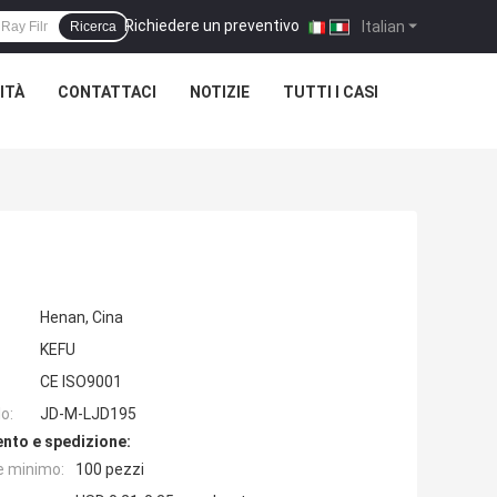
Richiedere un preventivo
|
Italian
Ricerca
ITÀ
CONTATTACI
NOTIZIE
TUTTI I CASI
Henan, Cina
KEFU
CE ISO9001
o:
JD-M-LJD195
nto e spedizione:
e minimo:
100 pezzi