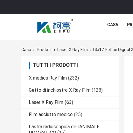
CASA
PR
Casa
Prodotti
Laser X Ray Film
13x17 Pollice Digital 
TUTTI I PRODOTTI
X medica Ray Film
(232)
Getto di inchiostro X Ray Film
(128)
Laser X Ray Film
(63)
Film asciutto medico
(25)
Lastra radioscopica dell'ANIMALE
DOMESTICO
(15)