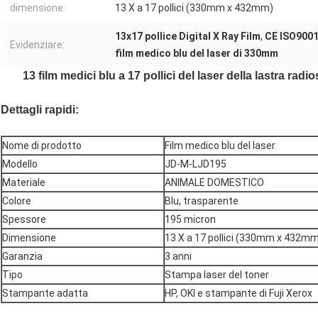
dimensione:
13 X a 17 pollici (330mm x 432mm)
13x17 pollice Digital X Ray Film
,
CE ISO9001 
Evidenziare:
film medico blu del laser di 330mm
13 film medici blu a 17 pollici del laser della lastra rad
Dettagli rapidi:
Nome di prodotto
Film medico blu del laser
Modello
JD-M-LJD195
Materiale
ANIMALE DOMESTICO
Colore
Blu, trasparente
Spessore
195 micron
Dimensione
13 X a 17 pollici (330mm x 432m
Garanzia
3 anni
Tipo
Stampa laser del toner
Stampante adatta
HP, OKI e stampante di Fuji Xerox