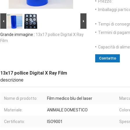
Prezzo:
Imballaggi partico
Tempi di conseg
Termini di pagam
Grande immagine :
13x17 pollice Digital X Ray
Film
Capacità di alim
Contatto
13x17 pollice Digital X Ray Film
descrizione
Nome di prodotto:
Film medico blu del laser
Marca
Materiale:
ANIMALE DOMESTICO
Color
Certificato:
ISO9001
Spess