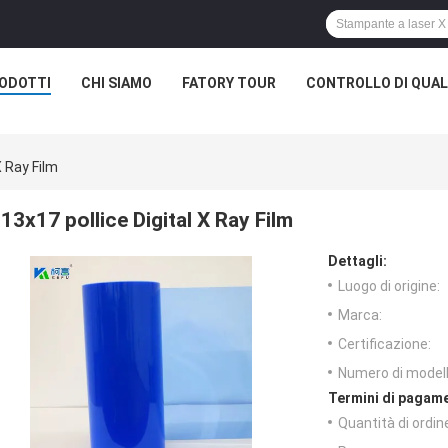
ODOTTI
CHI SIAMO
FATORY TOUR
CONTROLLO DI QUAL
X Ray Film
13x17 pollice Digital X Ray Film
Dettagli:
Luogo di origine:
Marca:
Certificazione:
Numero di modell
Termini di pagame
Quantità di ordin