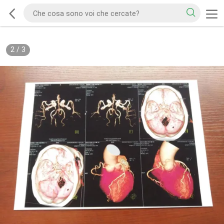
2
/
3