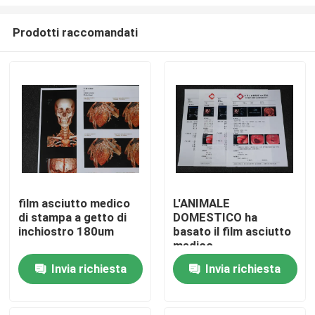
Prodotti raccomandati
film asciutto medico
L'ANIMALE
di stampa a getto di
DOMESTICO ha
Casa
inchiostro 180um
basato il film asciutto
medico
Prodotti
Invia richiesta
Invia richiesta
Chi siamo