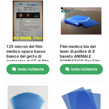
Fatory Tour
Controllo di qualità
Contattaci
125 micron del film
Film medico blu del
medico opaco basso
laser di pollice di X
bianco del getto di
basato ANIMALE
notizie
inchiostro di CT di film
DOMESTICO Ray Film
tridimensionale di
8x10 per l'uscita di
Invia richiesta
Invia richiesta
ricerca
immagine di Digital
Tutti i casi
X medica Ray Film
Getto di inchiostro X Ray Film