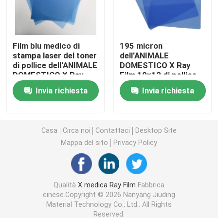
Laser X Ray Film
Film blu medico di
195 micron
stampa laser del toner
dell'ANIMALE
Film asciutto medico
di pollice dell'ANIMALE
DOMESTICO X Ray
DOMESTICO X Ray
Film 10x12 di pollice
Film 11x14 di
di stampante blu del
Lastra radioscopica dell'ANIMALE DOMESTICO
Invia richiesta
Invia richiesta
radiologia dell'OEM
laser X Ray Film For
Fuji OKI
Film della matrice per serigrafia
Casa
Circa noi
Contattaci
Desktop Site
Mappa del sito
Privacy Policy
carta della foto del rc
Film del trasferimento di calore
Qualità
X medica Ray Film
Fabbrica
cinese.Copyright © 2026 Nanyang Jiuding
Material Technology Co., Ltd.. All Rights
film termico medico
Reserved.