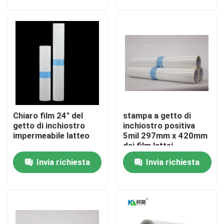
Fatory Tour
Controllo di qualità
Contattaci
Chiaro film 24" del
stampa a getto di
notizie
getto di inchiostro
inchiostro positiva
impermeabile latteo
5mil 297mm x 420mm
dei film lattei
Tutti i casi
impermeabili della
Invia richiesta
Invia richiesta
matrice per serigrafia
11x17
X medica Ray Film
Getto di inchiostro X Ray Film