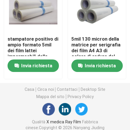
Laser X Ray Film
Film asciutto medico
stampatore positivo di
5mil 130 micron della
ampio formato 5mil
matrice per serigrafia
dei film lattei
dei film A4 A3 di
Lastra radioscopica dell'ANIMALE DOMESTICO
impermeabili della
colore di radura del
matrice per serigrafia
getto di inchiostro
Invia richiesta
Invia richiesta
della stampa del getto
impermeabilizzano per
Film della matrice per serigrafia
di inchiostro 13x19
la stampante di HP
Epson
carta della foto del rc
Casa
Circa noi
Contattaci
Desktop Site
Mappa del sito
Privacy Policy
Film del trasferimento di calore
Qualità
X medica Ray Film
Fabbrica
film termico medico
cinese.Copyright © 2026 Nanyang Jiuding