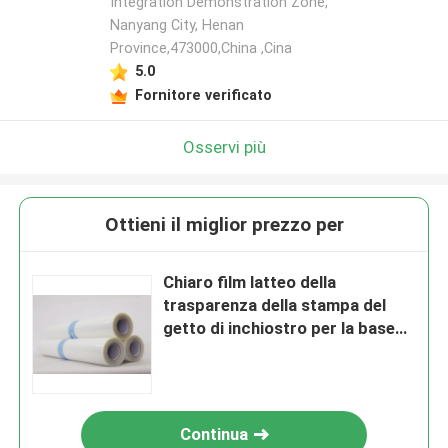
Integration Demonstration Zone,
Nanyang City, Henan
Province,473000,China ,Cina
5.0
Fornitore verificato
Osservi più
Ottieni il miglior prezzo per
Chiaro film latteo della
trasparenza della stampa del
getto di inchiostro per la base
impermeabile dell'ANIMALE
DOMESTICO di stampa di
schermo
Continua