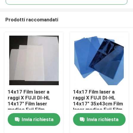
Prodotti raccomandati
14x17 Film laser a
14x17 Film laser a
Casa
raggi X FUJI DI-HL
raggi X FUJI DI-HL
14x17" Film laser
14x17" 35x43cm Film
medico Fuji Film
laser medico Fuji Film
Prodotti
asciutto
asciutto
Invia richiesta
Invia richiesta
Chi siamo