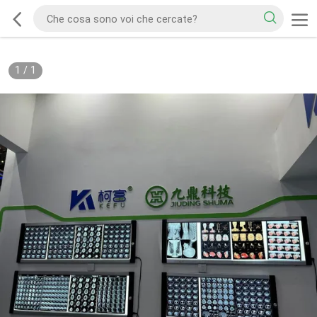
1
/
1