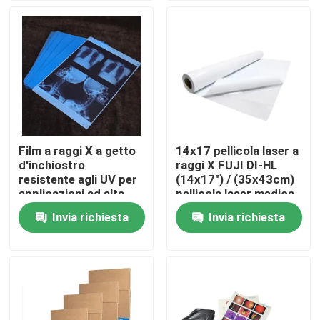
Fatory Tour
Controllo di qualità
Contattaci
Film a raggi X a getto
14x17 pellicola laser a
d'inchiostro
raggi X FUJI DI-HL
notizie
resistente agli UV per
(14x17") / (35x43cm)
applicazioni ad alta
pellicola laser medica
temperatura
pellicola a secco fuji
Invia richiesta
Invia richiesta
Tutti i casi
X medica Ray Film
Getto di inchiostro X Ray Film