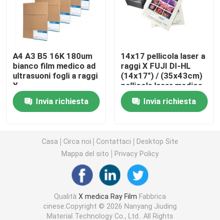
Laser X Ray Film
A4 A3 B5 16K 180um
14x17 pellicola laser a
Film asciutto medico
bianco film medico ad
raggi X FUJI DI-HL
ultrasuoni fogli a raggi
(14x17") / (35x43cm)
X
pellicola laser medica
Lastra radioscopica dell'ANIMALE DOMESTICO
pellicola a secco fuji
Invia richiesta
Invia richiesta
Film della matrice per serigrafia
Casa
Circa noi
Contattaci
Desktop Site
carta della foto del rc
Mappa del sito
Privacy Policy
Film del trasferimento di calore
Qualità
X medica Ray Film
Fabbrica
cinese.Copyright © 2026 Nanyang Jiuding
film termico medico
Material Technology Co., Ltd.. All Rights