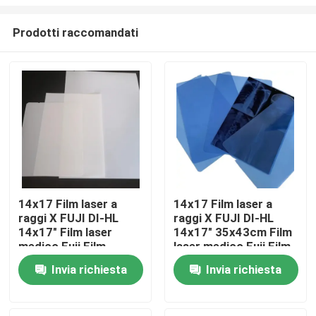
Prodotti raccomandati
14x17 Film laser a
14x17 Film laser a
raggi X FUJI DI-HL
raggi X FUJI DI-HL
Casa
14x17" Film laser
14x17" 35x43cm Film
medico Fuji Film
laser medico Fuji Film
asciutto
asciutto
Prodotti
Invia richiesta
Invia richiesta
Chi siamo