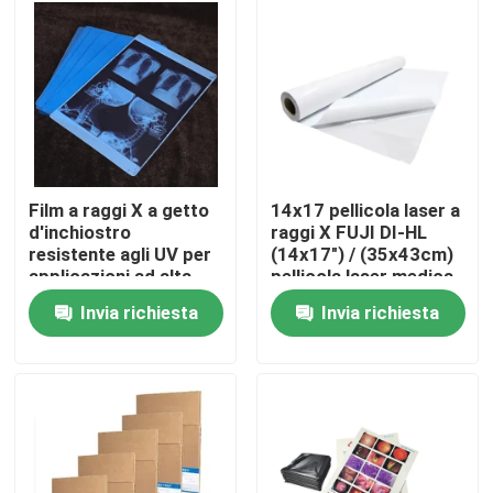
Fatory Tour
Controllo di qualità
Contattaci
Film a raggi X a getto
14x17 pellicola laser a
d'inchiostro
raggi X FUJI DI-HL
resistente agli UV per
(14x17") / (35x43cm)
notizie
applicazioni ad alta
pellicola laser medica
temperatura
pellicola a secco fuji
Invia richiesta
Invia richiesta
Tutti i casi
X medica Ray Film
Getto di inchiostro X Ray Film