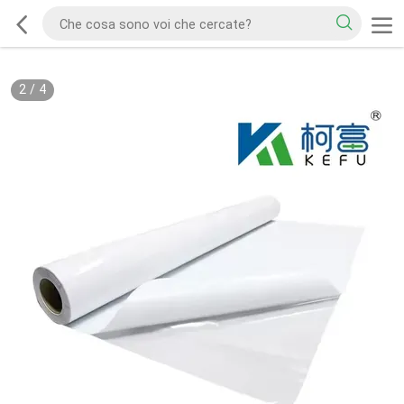
2
/
4