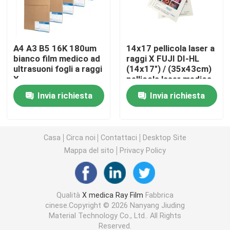
Laser X Ray Film
A4 A3 B5 16K 180um
14x17 pellicola laser a
bianco film medico ad
raggi X FUJI DI-HL
Film asciutto medico
ultrasuoni fogli a raggi
(14x17") / (35x43cm)
X
pellicola laser medica
pellicola a secco fuji
Lastra radioscopica dell'ANIMALE DOMESTICO
Invia richiesta
Invia richiesta
Film della matrice per serigrafia
Casa
Circa noi
Contattaci
Desktop Site
Mappa del sito
Privacy Policy
carta della foto del rc
Film del trasferimento di calore
Qualità
X medica Ray Film
Fabbrica
cinese.Copyright © 2026 Nanyang Jiuding
Material Technology Co., Ltd.. All Rights
film termico medico
Reserved.